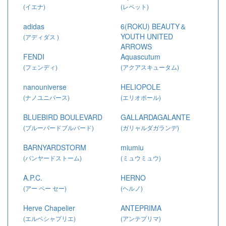
(イエナ)
(レペット)
adidas
6(ROKU) BEAUTY＆
YOUTH UNITED
(アディダス )
ARROWS
FENDI
Aquascutum
(ロク ビューティアンドユース
(フェンディ)
ユナイテッドアローズ)
(アクアスキュータム)
nanouniverse
HELIOPOLE
(ナノユニバース)
(エリオポール)
BLUEBIRD BOULEVARD
GALLARDAGALANTE
(ブルーバードブルバード)
(ガリャルダガランデ)
BARNYARDSTORM
miumiu
(バンヤードストーム)
(ミュウミュウ)
A.P.C.
HERNO
(アー ペー セー)
(ヘルノ)
Herve Chapelier
ANTEPRIMA
(エルベシャプリエ)
(アンテプリマ)