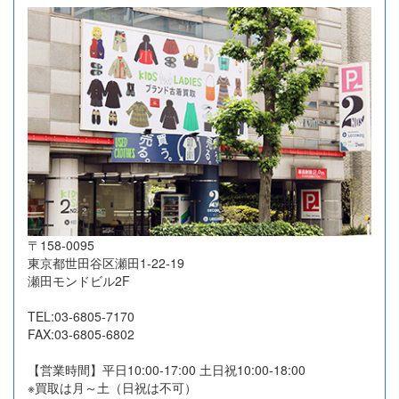
2026-07-23
岐阜県大垣市
33
33,300
2026-07-21
東京都品川区
10
10,800
2026-07-17
広島県福山市
16
5,350
2026-07-16
東京都江東区
8
11,510
2026-07-16
東京都杉並区
21
18,500
2026-07-16
大阪府吹田市
18
57,050
2026-07-16
横浜市港北区
29
54,000
2026-07-16
長野県茅野市
8
85,200
〒158-0095
2026-07-14
相模原市緑区
15
21,600
東京都世田谷区瀬田1-22-19
2026-07-13
東京都国分寺市
10
7,500
瀬田モンドビル2F
2026-07-10
名古屋市昭和区
39
46,500
TEL:03-6805-7170
2026-07-10
高知県高知市
15
13,350
FAX:03-6805-6802
2026-07-10
東京都品川区
12
32,100
【営業時間】平日10:00-17:00 土日祝10:00-18:00
2026-07-10
東京都文京区
14
131,700
※買取は月～土（日祝は不可）