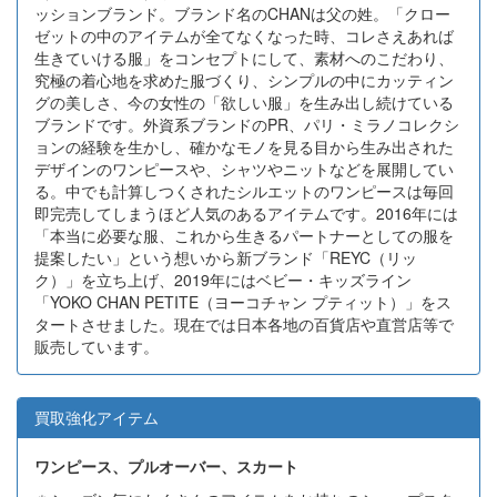
ッションブランド。ブランド名のCHANは父の姓。「クロー
ゼットの中のアイテムが全てなくなった時、コレさえあれば
生きていける服」をコンセプトにして、素材へのこだわり、
究極の着心地を求めた服づくり、シンプルの中にカッティン
グの美しさ、今の女性の「欲しい服」を生み出し続けている
ブランドです。外資系ブランドのPR、パリ・ミラノコレクシ
ョンの経験を生かし、確かなモノを見る目から生み出された
デザインのワンピースや、シャツやニットなどを展開してい
る。中でも計算しつくされたシルエットのワンピースは毎回
即完売してしまうほど人気のあるアイテムです。2016年には
「本当に必要な服、これから生きるパートナーとしての服を
提案したい」という想いから新ブランド「REYC（リッ
ク）」を立ち上げ、2019年にはベビー・キッズライン
「YOKO CHAN PETITE（ヨーコチャン プティット）」をス
タートさせました。現在では日本各地の百貨店や直営店等で
販売しています。
買取強化アイテム
ワンピース、プルオーバー、スカート