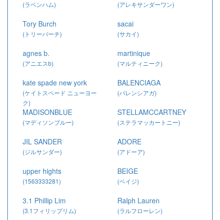
(ラベンハム)
(アレキサンダーワン)
Tory Burch
sacai
(トリーバーチ)
(サカイ)
agnes b.
martinique
(アニエスb)
(マルティニーク)
kate spade new york
BALENCIAGA
(ケイトスペード ニューヨー
(バレンシアガ)
ク)
MADISONBLUE
STELLAMCCARTNEY
(マディソンブルー)
(ステラマッカートニー)
JIL SANDER
ADORE
(ジルサンダー)
(アドーア)
upper hights
BEIGE
(1563333281)
(ベイジ)
3.1 Phillip Lim
Ralph Lauren
(3.1フィリップリム)
(ラルフローレン)