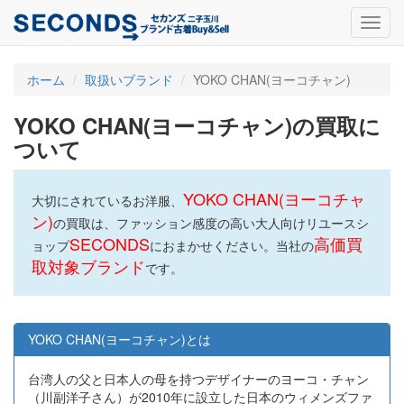
Toggl
navig
ホーム
取扱いブランド
YOKO CHAN(ヨーコチャン)
YOKO CHAN(ヨーコチャン)の買取に
ついて
YOKO CHAN(ヨーコチャ
大切にされているお洋服、
ン)
の買取は、ファッション感度の高い大人向けリユースシ
SECONDS
高価買
ョップ
におまかせください。当社の
取対象ブランド
です。
YOKO CHAN(ヨーコチャン)とは
台湾人の父と日本人の母を持つデザイナーのヨーコ・チャン
（川副洋子さん）が2010年に設立した日本のウィメンズファ