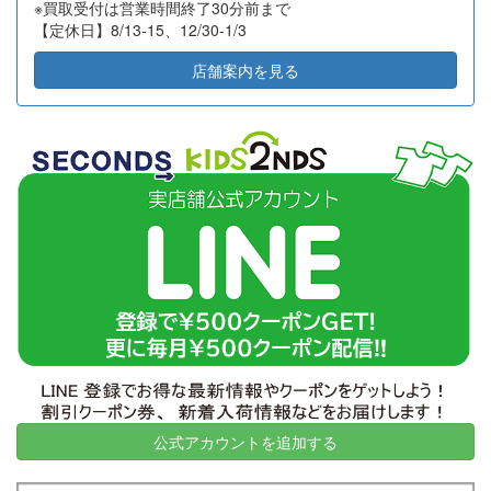
※買取受付は営業時間終了30分前まで
2026-07-07
東京都江東区
14
23,600
【定休日】8/13-15、12/30-1/3
2026-07-06
神奈川県秦野市
32
45,000
店舗案内を見る
2026-07-03
大阪府堺市
2
6,000
2026-07-02
横浜市旭区
18
11,000
2026-07-02
横浜市西区
20
127,000
2026-07-02
横浜市都筑区
12
15,000
2026-06-30
高知県高知市
21
12,050
2026-06-25
横浜市磯子区
6
8,000
2026-06-23
名古屋市千種区
2
31,500
2026-06-23
川崎市川崎区
10
34,000
2026-06-18
神奈川県鎌倉市
10
7,000
2026-06-18
東京都渋谷区
9
38,420
2026-06-18
岐阜県大垣市
43
28,710
公式アカウントを追加する
2026-06-18
東京都目黒区
6
60,000
2026-06-16
東京都豊島区
2
15,500