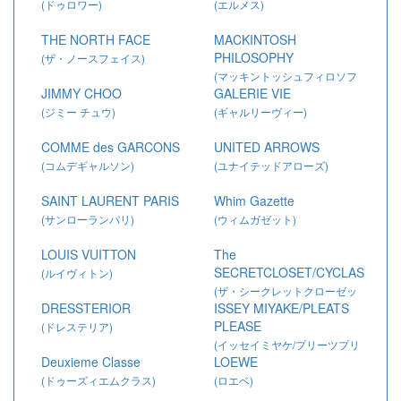
(ドゥロワー)
(エルメス)
THE NORTH FACE
MACKINTOSH
PHILOSOPHY
(ザ・ノースフェイス)
(マッキントッシュフィロソフ
JIMMY CHOO
GALERIE VIE
ィー)
(ジミー チュウ)
(ギャルリーヴィー)
COMME des GARCONS
UNITED ARROWS
(コムデギャルソン)
(ユナイテッドアローズ)
SAINT LAURENT PARIS
Whim Gazette
(サンローランパリ)
(ウィムガゼット)
LOUIS VUITTON
The
SECRETCLOSET/CYCLAS
(ルイヴィトン)
(ザ・シークレットクローゼッ
DRESSTERIOR
ISSEY MIYAKE/PLEATS
ト/シクラス)
PLEASE
(ドレステリア)
(イッセイミヤケ/プリーツプリ
Deuxieme Classe
LOEWE
ーズ)
(ドゥーズィエムクラス)
(ロエベ)