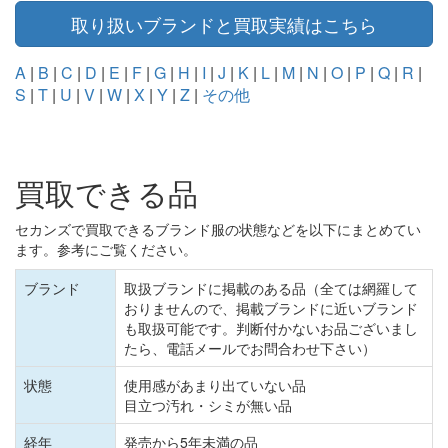
取り扱いブランドと買取実績はこちら
A
|
B
|
C
|
D
|
E
|
F
|
G
|
H
|
I
|
J
|
K
|
L
|
M
|
N
|
O
|
P
|
Q
|
R
|
S
|
T
|
U
|
V
|
W
|
X
|
Y
|
Z
|
その他
買取できる品
セカンズで買取できるブランド服の状態などを以下にまとめてい
ます。参考にご覧ください。
ブランド
取扱ブランドに掲載のある品（全ては網羅して
おりませんので、掲載ブランドに近いブランド
も取扱可能です。判断付かないお品ございまし
たら、電話メールでお問合わせ下さい）
状態
使用感があまり出ていない品
目立つ汚れ・シミが無い品
経年
発売から5年未満の品