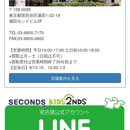
〒158-0095
2026-07-14
相模原市緑区
15
21,600
東京都世田谷区瀬田1-22-19
2026-07-13
東京都国分寺市
10
7,500
瀬田モンドビル2F
2026-07-10
名古屋市昭和区
39
46,500
TEL:03-6805-7170
2026-07-10
高知県高知市
15
13,350
FAX:03-6805-6802
2026-07-10
東京都品川区
12
32,100
【営業時間】平日10:00-17:00 土日祝10:00-18:00
2026-07-10
東京都文京区
14
131,700
※買取は月～土（日祝は不可）
※買取受付は営業時間終了30分前まで
2026-07-07
東京都江東区
14
23,600
【定休日】8/13-15、12/30-1/3
2026-07-06
神奈川県秦野市
32
45,000
店舗案内を見る
2026-07-03
大阪府堺市
2
6,000
2026-07-02
横浜市旭区
18
11,000
2026-07-02
横浜市西区
20
127,000
2026-07-02
横浜市都筑区
12
15,000
2026-06-30
高知県高知市
21
12,050
2026-06-25
横浜市磯子区
6
8,000