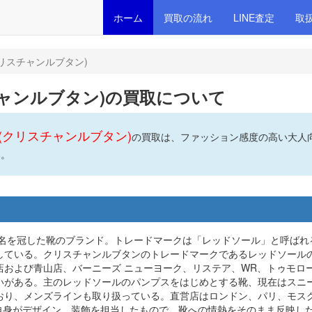
ホーム
買取の流れ
LINE査定
取
tin(クリスチャンルブタン)
(クリスチャンルブタン)の買取について
outin(クリスチャンルブタン)
の買取は、ファッション感度の高い大人
い。
の名を冠した靴のブランド。トレードマークは「レッドソール」と呼ばれ
している。クリスチャンルブタンのトレードマークであるレッドソール
および青山店、バーニーズ ニューヨーク、リステア、WR、トゥモロ
いがある。主のレッドソールのパンプスをはじめとする靴、現在はスニ
おり、メンズラインも取り扱っている。直営店はロンドン、パリ、モス
ン自身がデザイン、装飾を担当したもので、靴への情熱をそのまま反映し