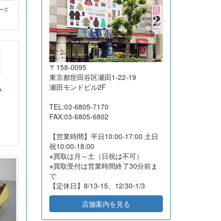
ーズ
2026-07-21
東京都品川区
10
10,800
2026-07-17
広島県福山市
16
5,350
2026-07-16
東京都江東区
8
11,510
2026-07-16
東京都杉並区
21
18,500
〒158-0095
2026-07-16
大阪府吹田市
18
57,050
東京都世田谷区瀬田1-22-19
瀬田モンドビル2F
2026-07-16
横浜市港北区
29
54,000
2026-07-16
長野県茅野市
8
85,200
TEL:03-6805-7170
FAX:03-6805-6802
2026-07-14
相模原市緑区
15
21,600
2026-07-13
東京都国分寺市
10
7,500
【営業時間】平日10:00-17:00 土日
祝10:00-18:00
2026-07-10
名古屋市昭和区
39
46,500
※買取は月～土（日祝は不可）
2026-07-10
高知県高知市
15
13,350
※買取受付は営業時間終了30分前ま
で
2026-07-10
東京都品川区
12
32,100
【定休日】8/13-15、12/30-1/3
2026-07-10
東京都文京区
14
131,700
店舗案内を見る
2026-07-07
東京都江東区
14
23,600