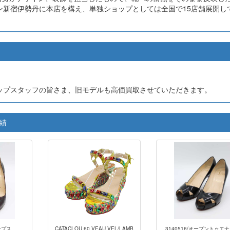
ン新宿伊勢丹に本店を構え、単独ショップとしては全国で15店舗展開し
ップスタッフの皆さま、旧モデルも高価買取させていただきます。
実績
ンプス
CATACLOU 60 VEAU VEL/LAMB
3140516/オープントゥエ