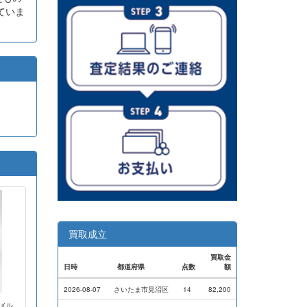
ていま
買取成立
買取金
日時
都道府県
点数
額
2026-08-07
さいたま市見沼区
14
82,200
ナメル