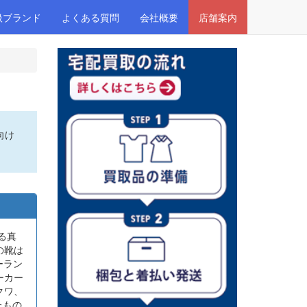
扱ブランド
よくある質問
会社概要
店舗案内
向け
る真
の靴は
ーラン
ーカー
クワ、
たもの