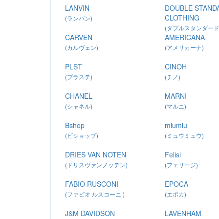
LANVIN
DOUBLE STAND
CLOTHING
(ランバン)
(ダブルスタンダー
CARVEN
AMERICANA
グ)
(カルヴェン)
(アメリカーナ)
PLST
CINOH
(プラステ)
(チノ)
CHANEL
MARNI
(シャネル)
(マルニ)
Bshop
miumiu
(ビショップ)
(ミュウミュウ)
DRIES VAN NOTEN
Felisi
(ドリスヴァンノッテン)
(フェリージ)
FABIO RUSCONI
EPOCA
(ファビオ ルスコーニ )
(エポカ)
J&M DAVIDSON
LAVENHAM