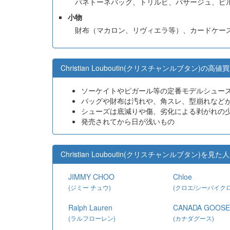
パネトーネバッグ、トリルビ、パサージュ、ピ
小物
財布（マカロン、リヴィエラ等）、カードケー
Christian Louboutin(クリスチャンルブタン)の高
ソーケイトやピガール等の定番モデルシュー
バッグや財布は汚れや、角スレ、型崩れなど
シューズは底減りや傷、劣化による剥がれの
発売されてから日が浅いもの
Christian Louboutin(クリスチャンルブタン
JIMMY CHOO
Chloe
(ジミー チュウ)
(クロエ/シーバイクロ
Ralph Lauren
CANADA GOOSE
(ラルフローレン)
(カナダグース)