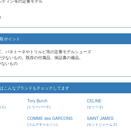
ルティン等の定番モデル
ス
値買取ポイント
ズ、パネトーネやトリルビ等の定番モデルシューズ
が少ないもの。既存の付属品、保証書の備品。
少ないもの
)を見た人はこんなブランドもチェックしてます
Tory Burch
CELINE
エ)
(トリーバーチ)
(セリーヌ)
COMME des GARCONS
SAINT JAMES
(コムデギャルソン)
(セントジェームズ)