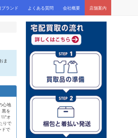
扱ブランド
よくある質問
会社概要
店舗案内
おま
りの心地
・黒を
\\"オ
たりで
ンドで