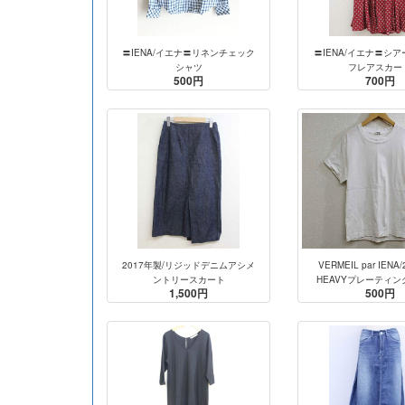
〓IENA/イエナ〓リネンチェック
〓IENA/イエナ〓シ
シャツ
フレアスカー
500円
700円
2017年製/リジッドデニムアシメ
VERMEIL par IENA
ントリースカート
HEAVYプレーティン
1,500円
500円