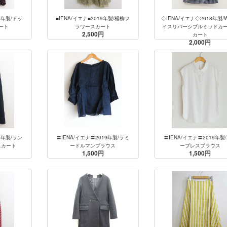
8年製/ドッ
■IENA/イエナ■2019年製/楊柳フ
◇IENA/イエナ◇2018年製
ート
ラワースカート
イスリバーシブルミッドカ
2,500円
カート
2,000円
8年製/ラン
〓IENA/イエナ〓2019年製/ラミ
〓IENA/イエナ〓2019年製
スカート
ードルマンブラウス
ーブレスブラウス
1,500円
1,500円