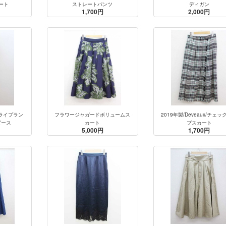
ート
ストレートパンツ
ディガン
1,700円
2,000円
トライプラン
フラワージャガードボリュームス
2019年製/Deveaux/チェ
ピース
カート
プスカート
5,000円
1,700円