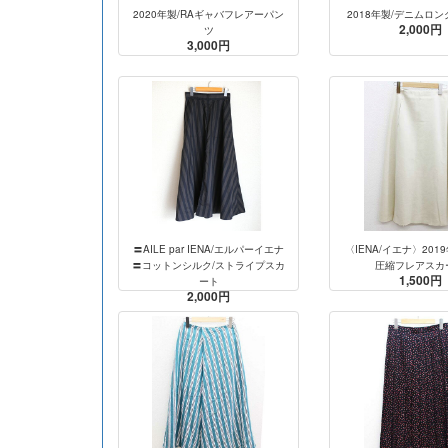
2020年製/RAギャバフレアーパン
2018年製/デニムロ
2,000円
ツ
3,000円
〓AILE par IENA/エルパーイエナ
〈IENA/イエナ〉201
〓コットンシルク/ストライプスカ
圧縮フレアスカ
1,500円
ート
2,000円