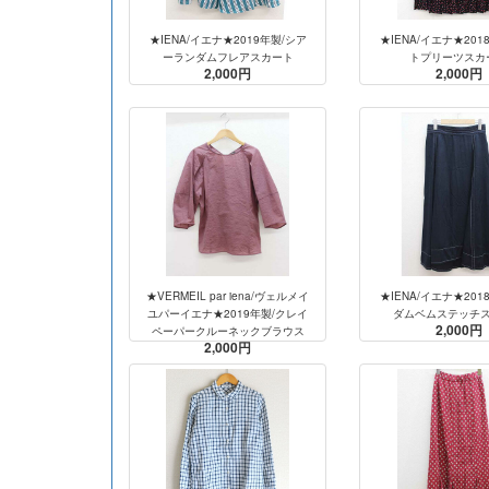
★IENA/イエナ★2019年製/シア
★IENA/イエナ★201
ーランダムフレアスカート
トプリーツスカ
2,000円
2,000円
★VERMEIL par iena/ヴェルメイ
★IENA/イエナ★201
ユパーイエナ★2019年製/クレイ
ダムベムステッチ
2,000円
ペーパークルーネックブラウス
2,000円