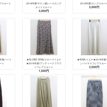
ングスカート
2018年製/サテン裾レースロング
2018年製/ロングスカー
2,000円
タイトスカート
3,000円
9年製ハード
★SLOBE IENA/スローブイエナ
★IENA/イエナ★2019年製
ート
★2019年製/アンティークフラワ
ンバイヤスフレアスカー
2,500円
ーフレアスカート
1,500円