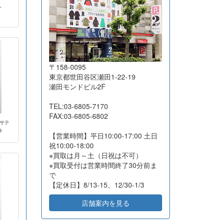
ト
2026-07-21
東京都品川区
10
10,800
2026-07-17
広島県福山市
16
5,350
2026-07-16
東京都江東区
8
11,510
2026-07-16
東京都杉並区
21
18,500
〒158-0095
2026-07-16
大阪府吹田市
18
57,050
東京都世田谷区瀬田1-22-19
瀬田モンドビル2F
2026-07-16
横浜市港北区
29
54,000
2026-07-16
長野県茅野市
8
85,200
TEL:03-6805-7170
FAX:03-6805-6802
2026-07-14
相模原市緑区
15
21,600
/サテ
ト
2026-07-13
東京都国分寺市
10
7,500
【営業時間】平日10:00-17:00 土日
祝10:00-18:00
2026-07-10
名古屋市昭和区
39
46,500
※買取は月～土（日祝は不可）
2026-07-10
高知県高知市
15
13,350
※買取受付は営業時間終了30分前ま
で
2026-07-10
東京都品川区
12
32,100
【定休日】8/13-15、12/30-1/3
2026-07-10
東京都文京区
14
131,700
店舗案内を見る
2026-07-07
東京都江東区
14
23,600