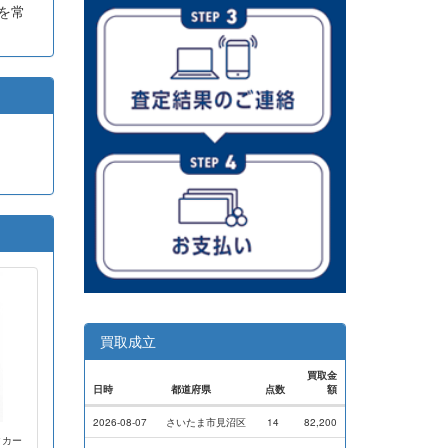
を常
。
買取成立
買取金
日時
都道府県
点数
額
2026-08-07
さいたま市見沼区
14
82,200
クカー