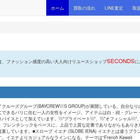
ホーム
買取の流れ
LINE査定
取
SECONDS
は、ファッション感度の高い大人向けリユースショップ
に
ルーズグループ(BAYCREW\\\'S GROUP)が展開している。自分な
にできるパリに住む一人の女性をイメージ。アイテムは白・紺・グレー
て加えています。\\\"プライベート\\\"、\\\"オフィシャル\\\"、\
する、フレンチシックをベースに、上品で上質な定番でありながらもありき
ています。■スローブ イエナ (SLOBE IENA) イエナとは違うブラ
エナよりカジュアルなラインになる。テーマは“French Kawaii