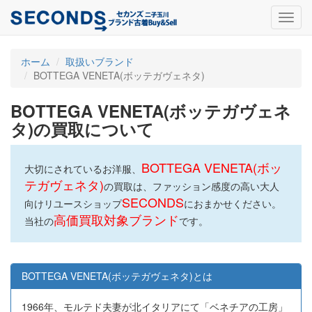
Toggl
navig
ホーム
取扱いブランド
BOTTEGA VENETA(ボッテガヴェネタ)
BOTTEGA VENETA(ボッテガヴェネ
タ)の買取について
BOTTEGA VENETA(ボッ
大切にされているお洋服、
テガヴェネタ)
の買取は、ファッション感度の高い大人
SECONDS
向けリユースショップ
におまかせください。
高価買取対象ブランド
当社の
です。
BOTTEGA VENETA(ボッテガヴェネタ)とは
1966年、モルテド夫妻が北イタリアにて「ベネチアの工房」