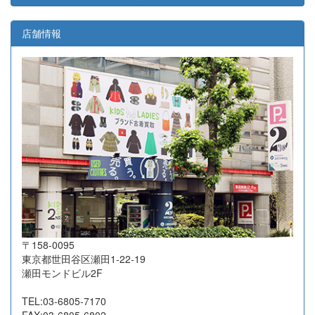
2026-07-24
東京都港区
3
7,100
2026-07-24
東京都港区
5
8,800
店舗情報
2026-07-23
大阪府藤井寺市
41
291,400
2026-07-23
岐阜県大垣市
33
33,300
2026-07-21
東京都品川区
10
10,800
2026-07-17
広島県福山市
16
5,350
2026-07-16
東京都江東区
8
11,510
2026-07-16
東京都杉並区
21
18,500
2026-07-16
大阪府吹田市
18
57,050
2026-07-16
横浜市港北区
29
54,000
2026-07-16
長野県茅野市
8
85,200
〒158-0095
2026-07-14
相模原市緑区
15
21,600
東京都世田谷区瀬田1-22-19
2026-07-13
東京都国分寺市
10
7,500
瀬田モンドビル2F
2026-07-10
名古屋市昭和区
39
46,500
TEL:03-6805-7170
2026-07-10
高知県高知市
15
13,350