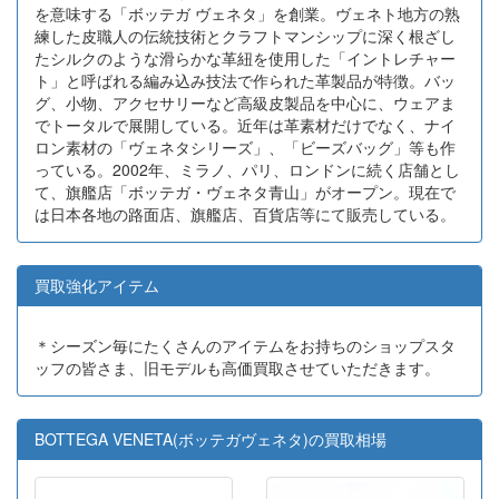
を意味する「ボッテガ ヴェネタ」を創業。ヴェネト地方の熟
練した皮職人の伝統技術とクラフトマンシップに深く根ざし
たシルクのような滑らかな革紐を使用した「イントレチャー
ト」と呼ばれる編み込み技法で作られた革製品が特徴。バッ
グ、小物、アクセサリーなど高級皮製品を中心に、ウェアま
でトータルで展開している。近年は革素材だけでなく、ナイ
ロン素材の「ヴェネタシリーズ」、「ビーズバッグ」等も作
っている。2002年、ミラノ、パリ、ロンドンに続く店舗とし
て、旗艦店「ボッテガ・ヴェネタ青山」がオープン。現在で
は日本各地の路面店、旗艦店、百貨店等にて販売している。
買取強化アイテム
＊シーズン毎にたくさんのアイテムをお持ちのショップスタ
ッフの皆さま、旧モデルも高価買取させていただきます。
BOTTEGA VENETA(ボッテガヴェネタ)の買取相場