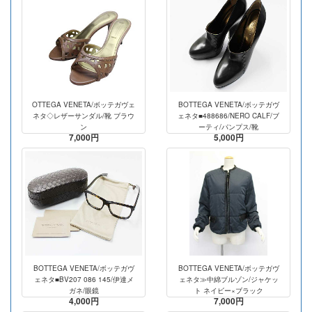
OTTEGA VENETA/ボッテガヴェ
BOTTEGA VENETA/ボッテガヴ
ネタ◇レザーサンダル/靴 ブラウ
ェネタ■488686/NERO CALF/ブ
ン
ーティ/パンプス/靴
7,000円
5,000円
BOTTEGA VENETA/ボッテガヴ
BOTTEGA VENETA/ボッテガヴ
ェネタ■BV207 086 145/伊達メ
ェネタ≫中綿ブルゾン/ジャケッ
ガネ/眼鏡
ト ネイビー×ブラック
4,000円
7,000円