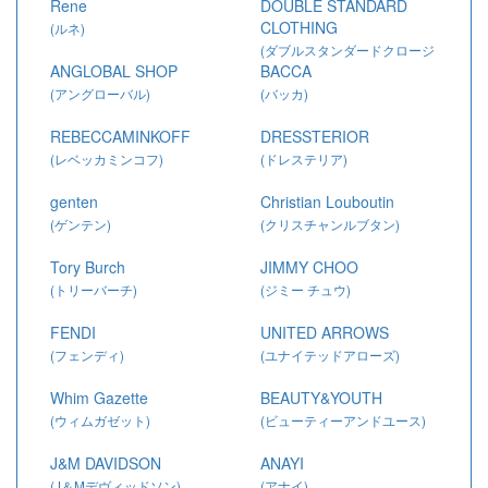
Rene
DOUBLE STANDARD
CLOTHING
(ルネ)
(ダブルスタンダードクロージ
ANGLOBAL SHOP
BACCA
ング)
(アングローバル)
(バッカ)
REBECCAMINKOFF
DRESSTERIOR
(レベッカミンコフ)
(ドレステリア)
genten
Christian Louboutin
(ゲンテン)
(クリスチャンルブタン)
Tory Burch
JIMMY CHOO
(トリーバーチ)
(ジミー チュウ)
FENDI
UNITED ARROWS
(フェンディ)
(ユナイテッドアローズ)
Whim Gazette
BEAUTY&YOUTH
(ウィムガゼット)
(ビューティーアンドユース)
J&M DAVIDSON
ANAYI
(J＆Mデヴィッドソン)
(アナイ)