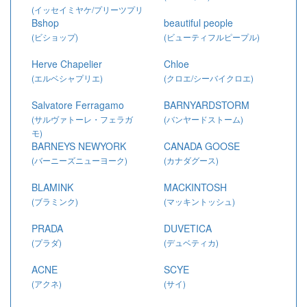
(イッセイミヤケ/プリーツプリ
Bshop
beautiful people
ーズ)
(ビショップ)
(ビューティフルピープル)
Herve Chapelier
Chloe
(エルベシャプリエ)
(クロエ/シーバイクロエ)
Salvatore Ferragamo
BARNYARDSTORM
(サルヴァトーレ・フェラガ
(バンヤードストーム)
モ)
BARNEYS NEWYORK
CANADA GOOSE
(バーニーズニューヨーク)
(カナダグース)
BLAMINK
MACKINTOSH
(ブラミンク)
(マッキントッシュ)
PRADA
DUVETICA
(プラダ)
(デュベティカ)
ACNE
SCYE
(アクネ)
(サイ)