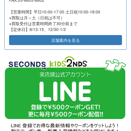
FAX:03-6805-6802
2026-07-10
東京都品川区
12
32,100
【営業時間】平日10:00-17:00 土日祝10:00-18:00
2026-07-10
東京都文京区
14
131,700
※買取は月～土（日祝は不可）
※買取受付は営業時間終了30分前まで
2026-07-07
東京都江東区
14
23,600
【定休日】8/13-15、12/30-1/3
2026-07-06
神奈川県秦野市
32
45,000
店舗案内を見る
2026-07-03
大阪府堺市
2
6,000
2026-07-02
横浜市旭区
18
11,000
2026-07-02
横浜市西区
20
127,000
2026-07-02
横浜市都筑区
12
15,000
2026-06-30
高知県高知市
21
12,050
2026-06-25
横浜市磯子区
6
8,000
2026-06-23
名古屋市千種区
2
31,500
2026-06-23
川崎市川崎区
10
34,000
2026-06-18
神奈川県鎌倉市
10
7,000
2026-06-18
東京都渋谷区
9
38,420