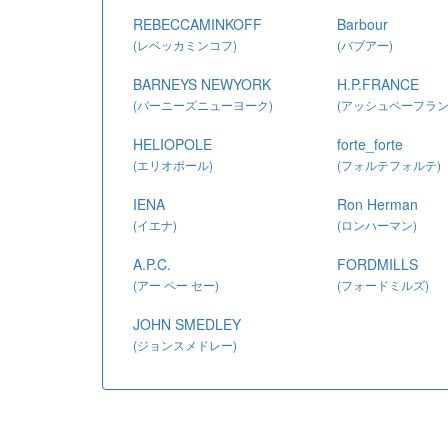
REBECCAMINKOFF
Barbour
(レベッカミンコフ)
(バブアー)
BARNEYS NEWYORK
H.P.FRANCE
(バーニーズニューヨーク)
(アッシュペーフラン
HELIOPOLE
forte_forte
(エリオポール)
(フォルテフォルテ)
IENA
Ron Herman
(イエナ)
(ロンハーマン)
A.P.C.
FORDMILLS
(アー ペー セー)
(フォードミルズ)
JOHN SMEDLEY
(ジョンスメドレー)