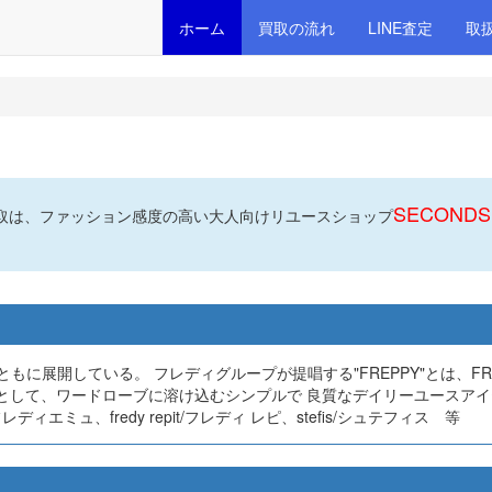
ホーム
買取の流れ
LINE査定
取
て
SECONDS
取は、ファッション感度の高い大人向けリユースショップ
もに展開している。 フレディグループが提唱する"FREPPY"とは、FR
ルとして、ワードローブに溶け込むシンプルで 良質なデイリーユースア
ィエミュ、fredy repit/フレディ レピ、stefis/シュテフィス 等