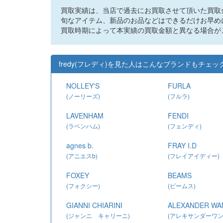
買取実績は、当店で過去にお買取させて頂いた買取
旬なアイテム、新品のお品などはできるだけお早め
買取時期によって本実績の買取金額と異なる場合が
fredy(フレディ)を見た人はこんなブランドもチェ
NOLLEY'S
FURLA
(ノーリーズ)
(フルラ)
LAVENHAM
FENDI
(ラベンハム)
(フェンディ)
agnes b.
FRAY I.D
(アニエスb)
(フレイアイディー)
FOXEY
BEAMS
(フォクシー)
(ビームス)
GIANNI CHIARINI
ALEXANDER WA
(ジャンニ キャリーニ)
(アレキサンダーワン