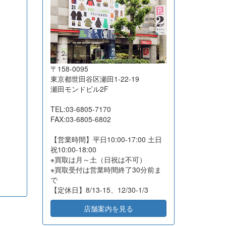
2026-07-21
東京都品川区
10
10,800
2026-07-17
広島県福山市
16
5,350
2026-07-16
東京都江東区
8
11,510
2026-07-16
東京都杉並区
21
18,500
〒158-0095
2026-07-16
大阪府吹田市
18
57,050
東京都世田谷区瀬田1-22-19
瀬田モンドビル2F
2026-07-16
横浜市港北区
29
54,000
2026-07-16
長野県茅野市
8
85,200
TEL:03-6805-7170
FAX:03-6805-6802
2026-07-14
相模原市緑区
15
21,600
2026-07-13
東京都国分寺市
10
7,500
【営業時間】平日10:00-17:00 土日
祝10:00-18:00
2026-07-10
名古屋市昭和区
39
46,500
※買取は月～土（日祝は不可）
2026-07-10
高知県高知市
15
13,350
※買取受付は営業時間終了30分前ま
で
2026-07-10
東京都品川区
12
32,100
【定休日】8/13-15、12/30-1/3
2026-07-10
東京都文京区
14
131,700
店舗案内を見る
2026-07-07
東京都江東区
14
23,600