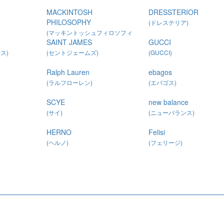
MACKINTOSH
DRESSTERIOR
PHILOSOPHY
(ドレステリア)
(マッキントッシュフィロソフィ
SAINT JAMES
GUCCI
ー)
ス)
(セントジェームズ)
(GUCCI)
Ralph Lauren
ebagos
(ラルフローレン)
(エバゴス)
SCYE
new balance
(サイ)
(ニューバランス)
HERNO
Felisi
(ヘルノ)
(フェリージ)