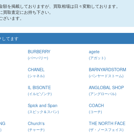
金額を掲載しておりますが、買取相場は日々変動しております。
に買取査定にお持ち下さい。
ございます。
ックしてます
BURBERRY
agete
(バーバリー)
(アガット)
CHANEL
BARNYARDSTORM
(シャネル)
(バンヤードストーム)
IL BISONTE
ANGLOBAL SHOP
(イルビゾンテ)
(アングローバル)
Spick and Span
COACH
(スピック＆スパン)
(コーチ)
NG
Church's
THE NORTH FACE
)
(チャーチ)
(ザ・ノースフェイス)