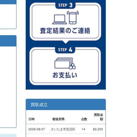
買取成立
買取金
日時
都道府県
点数
額
2026-08-07
さいたま市見沼区
14
82,200