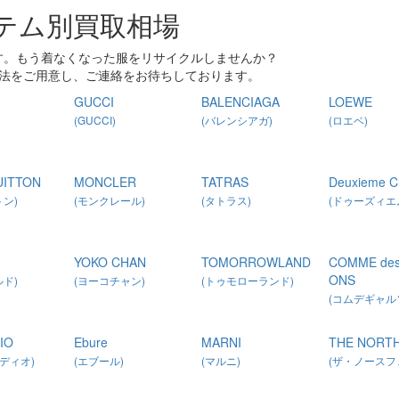
テム別買取相場
す。もう着なくなった服をリサイクルしませんか？
方法をご用意し、ご連絡をお待ちしております。
GUCCI
BALENCIAGA
LOEWE
(GUCCI)
(バレンシアガ)
(ロエベ)
UITTON
MONCLER
TATRAS
Deuxieme C
ン)
(モンクレール)
(タトラス)
(ドゥーズィエ
YOKO CHAN
TOMORROWLAND
COMME de
ONS
ド)
(ヨーコチャン)
(トゥモローランド)
(コムデギャル
IO
Ebure
MARNI
THE NORTH
ゥディオ)
(エブール)
(マルニ)
(ザ・ノースフ