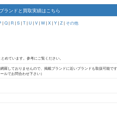
ブランドと買取実績はこちら
P
|
Q
|
R
|
S
|
T
|
U
|
V
|
W
|
X
|
Y
|
Z
|
その他
まとめています。参考にご覧ください。
は網羅しておりませんので、掲載ブランドに近いブランドも取扱可能で
メールでお問合わせ下さい）