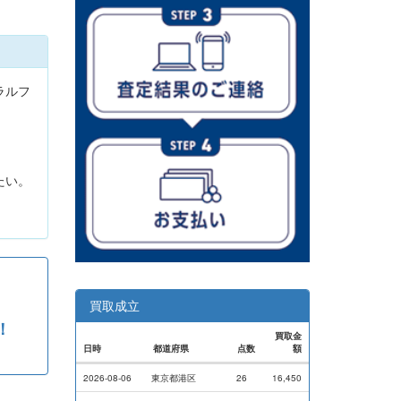
ラルフ
。
たい。
買取成立
！
買取金
日時
都道府県
点数
額
2026-08-06
東京都港区
26
16,450