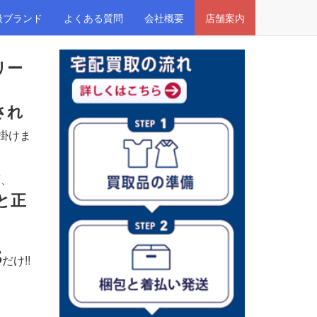
扱ブランド
よくある質問
会社概要
店舗案内
リー
され
掛けま
店、
と正
S
だけ!!