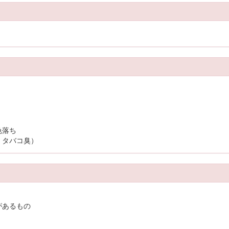
色落ち
、タバコ臭）
があるもの