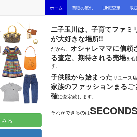
ホーム
買取の流れ
LINE査定
取
二子玉川は、子育てファミ
が大好きな場所!!
オシャレママに信頼
だから、
る査定、期待される売場
を心
す。
子供服から始まった
リユース
家族のファッションまるご
確
に査定致します。
SECOND
それができるのは
てみる