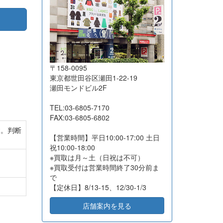
2026-07-16
東京都江東区
8
11,510
2026-07-16
東京都杉並区
21
18,500
2026-07-16
大阪府吹田市
18
57,050
2026-07-16
横浜市港北区
29
54,000
〒158-0095
2026-07-16
長野県茅野市
8
85,200
東京都世田谷区瀬田1-22-19
瀬田モンドビル2F
2026-07-14
相模原市緑区
15
21,600
2026-07-13
東京都国分寺市
10
7,500
TEL:03-6805-7170
FAX:03-6805-6802
2026-07-10
名古屋市昭和区
39
46,500
す。判断
2026-07-10
高知県高知市
15
13,350
【営業時間】平日10:00-17:00 土日
祝10:00-18:00
2026-07-10
東京都品川区
12
32,100
※買取は月～土（日祝は不可）
2026-07-10
東京都文京区
14
131,700
※買取受付は営業時間終了30分前ま
で
2026-07-07
東京都江東区
14
23,600
【定休日】8/13-15、12/30-1/3
2026-07-06
神奈川県秦野市
32
45,000
店舗案内を見る
2026-07-03
大阪府堺市
2
6,000