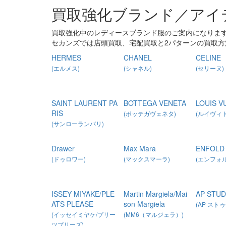
買取強化ブランド／アイ
買取強化中のレディースブランド服のご案内になりま
セカンズでは店頭買取、宅配買取と2パターンの買取
HERMES
CHANEL
CELINE
(エルメス)
(シャネル)
(セリーヌ)
SAINT LAURENT PA
BOTTEGA VENETA
LOUIS V
RIS
(ボッテガヴェネタ)
(ルイヴィト
(サンローランパリ)
Drawer
Max Mara
ENFOLD
(ドゥロワー)
(マックスマーラ)
(エンフォル
ISSEY MIYAKE/PLE
Martin Margiela/Mai
AP STUD
ATS PLEASE
son Margiela
(AP スト
(イッセイミヤケ/プリー
(MM6（マルジェラ）)
ツプリーズ)