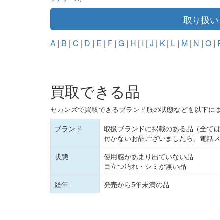
取り扱い
A
|
B
|
C
|
D
|
E
|
F
|
G
|
H
|
I
|
J
|
K
|
L
|
M
|
N
|
O
|
買取できる品
セカンズで買取できるブランド服の状態などを以下に
ブランド
取扱ブランドに掲載のある品（全て
付かないお品ございましたら、電話
状態
使用感があまり出ていない品
目立つ汚れ・シミが無い品
経年
発売から5年未満の品