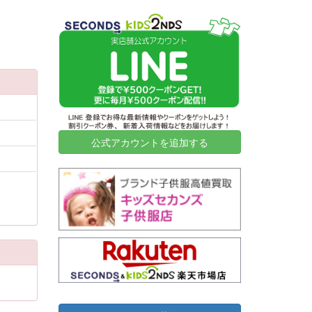
2026-07-02
横浜市旭区
18
11,000
2026-07-02
横浜市西区
20
127,000
2026-07-02
横浜市都筑区
12
15,000
2026-06-30
高知県高知市
21
12,050
2026-06-25
横浜市磯子区
6
8,000
2026-06-23
名古屋市千種区
2
31,500
2026-06-23
川崎市川崎区
10
34,000
公式アカウントを追加する
2026-06-18
神奈川県鎌倉市
10
7,000
2026-06-18
東京都渋谷区
9
38,420
2026-06-18
岐阜県大垣市
43
28,710
2026-06-18
東京都目黒区
6
60,000
2026-06-16
東京都豊島区
2
15,500
2026-06-16
横浜市青葉区
9
5,000
2026-06-16
東京都武蔵野市
20
34,300
2026-06-15
山口県宇部市
21
40,000