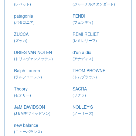
(レペット)
(ジャーナルスタンダード)
patagonia
FENDI
(パタゴニア)
(フェンディ)
ZUCCA
REMI RELIEF
(ズッカ)
(レミレリーフ)
DRIES VAN NOTEN
d'un a dix
(ドリスヴァンノッテン)
(アナディス)
Ralph Lauren
THOM BROWNE
(ラルフローレン)
(トムブラウン)
Theory
SACRA
(セオリー)
(サクラ)
J&M DAVIDSON
NOLLEY'S
(J＆Mデヴィッドソン)
(ノーリーズ)
new balance
(ニューバランス)