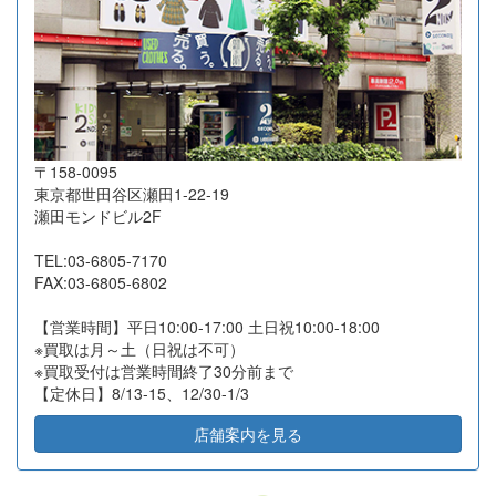
2026-07-16
東京都杉並区
21
18,500
2026-07-16
大阪府吹田市
18
57,050
2026-07-16
横浜市港北区
29
54,000
2026-07-16
長野県茅野市
8
85,200
〒158-0095
2026-07-14
相模原市緑区
15
21,600
東京都世田谷区瀬田1-22-19
2026-07-13
東京都国分寺市
10
7,500
瀬田モンドビル2F
2026-07-10
名古屋市昭和区
39
46,500
TEL:03-6805-7170
2026-07-10
高知県高知市
15
13,350
FAX:03-6805-6802
2026-07-10
東京都品川区
12
32,100
【営業時間】平日10:00-17:00 土日祝10:00-18:00
2026-07-10
東京都文京区
14
131,700
※買取は月～土（日祝は不可）
※買取受付は営業時間終了30分前まで
2026-07-07
東京都江東区
14
23,600
【定休日】8/13-15、12/30-1/3
2026-07-06
神奈川県秦野市
32
45,000
店舗案内を見る
2026-07-03
大阪府堺市
2
6,000
2026-07-02
横浜市旭区
18
11,000