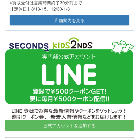
※買取受付は営業時間終了30分前まで
2026-07-07
東京都江東区
14
23,600
【定休日】8/13-15、12/30-1/3
2026-07-06
神奈川県秦野市
32
45,000
店舗案内を見る
2026-07-03
大阪府堺市
2
6,000
2026-07-02
横浜市旭区
18
11,000
2026-07-02
横浜市西区
20
127,000
2026-07-02
横浜市都筑区
12
15,000
2026-06-30
高知県高知市
21
12,050
2026-06-25
横浜市磯子区
6
8,000
2026-06-23
名古屋市千種区
2
31,500
2026-06-23
川崎市川崎区
10
34,000
2026-06-18
神奈川県鎌倉市
10
7,000
2026-06-18
東京都渋谷区
9
38,420
2026-06-18
岐阜県大垣市
43
28,710
公式アカウントを追加する
2026-06-18
東京都目黒区
6
60,000
2026-06-16
東京都豊島区
2
15,500