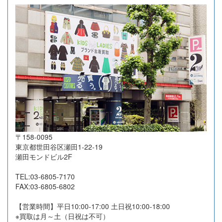
2026-07-23
岐阜県大垣市
33
33,300
2026-07-21
東京都品川区
10
10,800
2026-07-17
広島県福山市
16
5,350
2026-07-16
東京都江東区
8
11,510
2026-07-16
東京都杉並区
21
18,500
2026-07-16
大阪府吹田市
18
57,050
2026-07-16
横浜市港北区
29
54,000
2026-07-16
長野県茅野市
8
85,200
〒158-0095
2026-07-14
相模原市緑区
15
21,600
東京都世田谷区瀬田1-22-19
2026-07-13
東京都国分寺市
10
7,500
瀬田モンドビル2F
2026-07-10
名古屋市昭和区
39
46,500
TEL:03-6805-7170
2026-07-10
高知県高知市
15
13,350
FAX:03-6805-6802
2026-07-10
東京都品川区
12
32,100
【営業時間】平日10:00-17:00 土日祝10:00-18:00
2026-07-10
東京都文京区
14
131,700
※買取は月～土（日祝は不可）