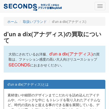
Toggl
navig
ホーム
取扱いブランド
d'un a dix(アナディス)
d'un a dix(アナディス)の買取につい
て
d'un a dix(アナディス)
大切にされているお洋服、
の買
取は、ファッション感度の高い大人向けリユースショップ
SECONDS
におまかせください。
d'un a dix(アナディス)とは
素材使いや細部のデザインまでこだわりを詰め込んだアイテ
ムや、ベーシックな中に もトレンドを取り入れたアイテムな
ど、時代の流れをと捉える事のできる服を展開している。デ