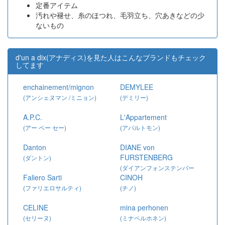
定番アイテム
汚れや褪せ、糸のほつれ、毛羽立ち、穴あきなどの少
ないもの
d'un a dix(アナディス)を見た人はこんなブランドもチェック
してます
enchainement/mignon
DEMYLEE
(アンシェヌマン /ミニョン)
(デミリー)
A.P.C.
L'Appartement
(アー ペー セー)
(アパルトモン)
Danton
DIANE von
FURSTENBERG
(ダントン)
(ダイアンフォンステンバー
Faliero Sarti
CINOH
グ)
(ファリエロサルティ)
(チノ)
CELINE
mina perhonen
(セリーヌ)
(ミナペルホネン)